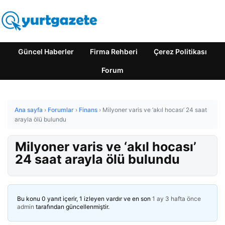
Güncel Haberler
Firma Rehberi
Çerez Politikası
Forum
Ana sayfa
›
Forumlar
›
Finans
›
Milyoner varis ve ‘akıl hocası’ 24 saat
arayla ölü bulundu
Milyoner varis ve ‘akıl hocası’
24 saat arayla ölü bulundu
Bu konu 0 yanıt içerir, 1 izleyen vardır ve en son
1 ay 3 hafta önce
admin
tarafından güncellenmiştir.