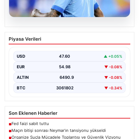
06.08.2026
Maçın bitişi sonrası Neymar’ın
Piyasa Verileri
tansiyonu yükseldi
Karşılaşmanın bitiş düdüğünün ardından saha kenarında
gergin anlar yaşandı. Tribünlerin coşkusu ve sahadaki
USD
47.60
▲ +0.05%
yüksek…
EUR
54.98
▼ -0.08%
ALTIN
6490.9
▼ -0.08%
BTC
3061802
▼ -0.34%
Son Eklenen Haberler
Fed faizi sabit tuttu
■
Maçın bitişi sonrası Neymar’ın tansiyonu yükseldi
■
Organize Suçla Mücadele Toplantısı ve Güvenlik Vizyonu
■