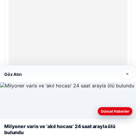
Enes Kaplan Avukatlık Bürosu
×
Göz Atın
Nisan 28, 2026
Web sitemizi nasıl kullandığınızı daha iyi anlayabilmek,
Güncel Haberler
deneyiminizi kişiselleştirmek ve geliştirmek amacıyla çerezler
kullanıyoruz.
Çerez Politikamız
Milyoner varis ve ‘akıl hocası’ 24 saat arayla ölü
© 2026 Yurt Gazete
bulundu
Reddet
Kabul Et