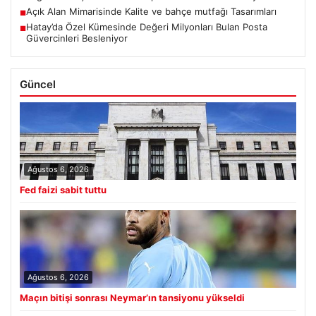
Açık Alan Mimarisinde Kalite ve bahçe mutfağı Tasarımları
■
Hatay’da Özel Kümesinde Değeri Milyonları Bulan Posta
■
Güvercinleri Besleniyor
Güncel
Ağustos 6, 2026
Fed faizi sabit tuttu
Ağustos 6, 2026
Maçın bitişi sonrası Neymar’ın tansiyonu yükseldi