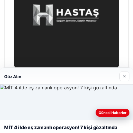
×
Göz Atın
Enes Kaplan Avukatlık Bürosu
Nisan 28, 2026
Web sitemizi nasıl kullandığınızı daha iyi anlayabilmek,
deneyiminizi kişiselleştirmek ve geliştirmek amacıyla çerezler
Güncel Haberler
kullanıyoruz.
Çerez Politikamız
MİT 4 ilde eş zamanlı operasyon! 7 kişi gözaltında
Reddet
Kabul Et