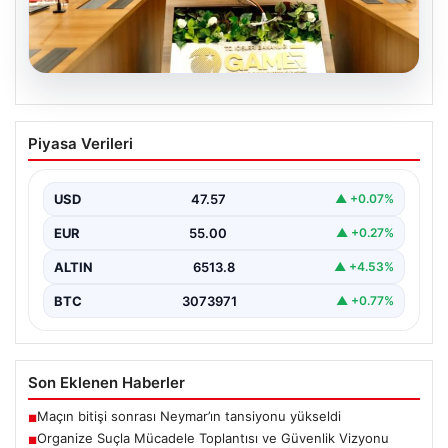
05.08.2026
Organize Suçla Mücadele Toplantısı ve
Piyasa Verileri
Güvenlik Vizyonu
İçişleri Bakanlığı, organize suçlar ve kaçakçılıkla
mücadele alanında yeni bir dönemi başlatmak amacıyla
USD
47.57
▲ +0.07%
önemli…
EUR
55.00
▲ +0.27%
ALTIN
6513.8
▲ +4.53%
BTC
3073971
▲ +0.77%
Son Eklenen Haberler
Maçın bitişi sonrası Neymar’ın tansiyonu yükseldi
■
Organize Suçla Mücadele Toplantısı ve Güvenlik Vizyonu
■