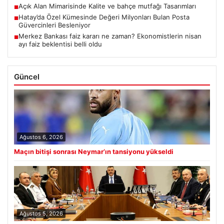
Açık Alan Mimarisinde Kalite ve bahçe mutfağı Tasarımları
■
Hatay’da Özel Kümesinde Değeri Milyonları Bulan Posta
■
Güvercinleri Besleniyor
Merkez Bankası faiz kararı ne zaman? Ekonomistlerin nisan
■
ayı faiz beklentisi belli oldu
Güncel
Ağustos 6, 2026
Maçın bitişi sonrası Neymar’ın tansiyonu yükseldi
Ağustos 5, 2026