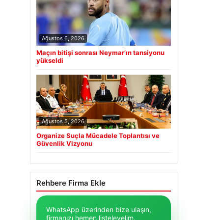
Ağustos 6, 2026
Maçın bitişi sonrası Neymar’ın tansiyonu
yükseldi
Ağustos 5, 2026
Organize Suçla Mücadele Toplantısı ve
Güvenlik Vizyonu
Rehbere Firma Ekle
WhatsApp üzerinden bize ulaşın,
firmanızı hemen listeleyelim.