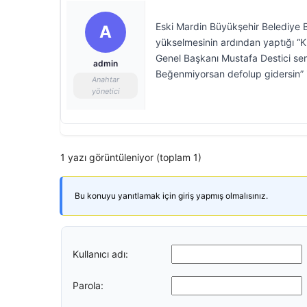
Eski Mardin Büyükşehir Belediye B
A
yükselmesinin ardından yaptığı “Kür
Genel Başkanı Mustafa Destici sert
admin
Beğenmiyorsan defolup gidersin” if
Anahtar
yönetici
1 yazı görüntüleniyor (toplam 1)
Bu konuyu yanıtlamak için giriş yapmış olmalısınız.
Kullanıcı adı:
Parola: