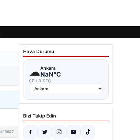
m
Hava Durumu
☁
Ankara
NaN°C
ŞEHIR SEÇ
Bizi Takip Edin
#16647