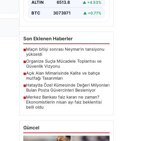
ALTIN
6513.8
▲ +4.53%
BTC
3073971
▲ +0.77%
Son Eklenen Haberler
Maçın bitişi sonrası Neymar’ın tansiyonu
■
yükseldi
Organize Suçla Mücadele Toplantısı ve
■
Güvenlik Vizyonu
Açık Alan Mimarisinde Kalite ve bahçe
■
mutfağı Tasarımları
Hatay’da Özel Kümesinde Değeri Milyonları
■
Bulan Posta Güvercinleri Besleniyor
Merkez Bankası faiz kararı ne zaman?
■
Ekonomistlerin nisan ayı faiz beklentisi
belli oldu
Güncel