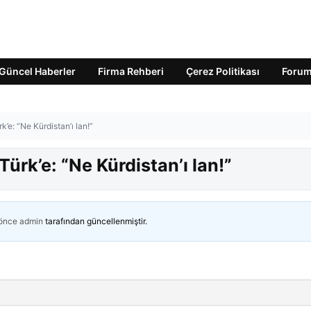
Güncel Haberler
Firma Rehberi
Çerez Politikası
Foru
’e: “Ne Kürdistan’ı lan!”
ürk’e: “Ne Kürdistan’ı lan!”
 önce
admin
tarafından güncellenmiştir.