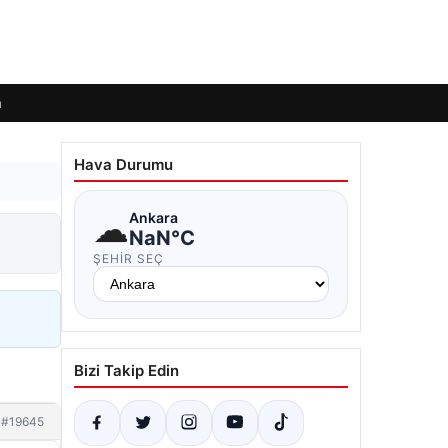
m
Hava Durumu
☁
Ankara
NaN°C
ŞEHIR SEÇ
Bizi Takip Edin
#19645