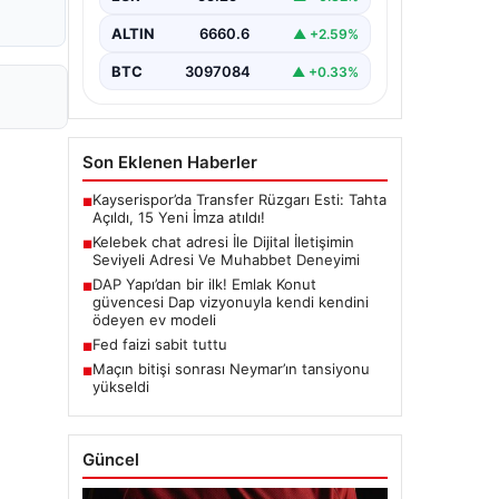
bir şekilde irtibat kurması ciddi bir
hassasiyet barındırmaktadır. Güncel
ALTIN
6660.6
▲ +2.59%
olarak…
BTC
3097084
▲ +0.33%
Son Eklenen Haberler
Kayserispor’da Transfer Rüzgarı Esti: Tahta
■
Açıldı, 15 Yeni İmza atıldı!
Kelebek chat adresi İle Dijital İletişimin
■
Seviyeli Adresi Ve Muhabbet Deneyimi
DAP Yapı’dan bir ilk! Emlak Konut
■
güvencesi Dap vizyonuyla kendi kendini
ödeyen ev modeli
Fed faizi sabit tuttu
■
Maçın bitişi sonrası Neymar’ın tansiyonu
■
yükseldi
Güncel