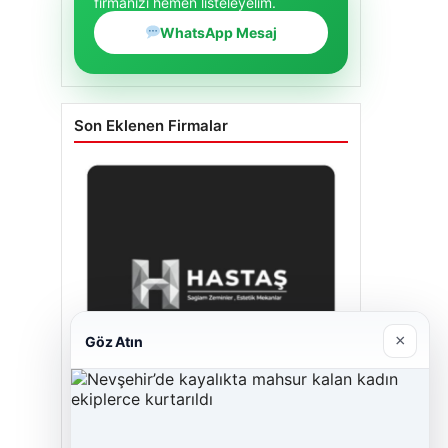
firmanızı hemen listeleyelim.
WhatsApp Mesaj
Son Eklenen Firmalar
×
Göz Atın
Enes Kaplan Avukatlık Bürosu