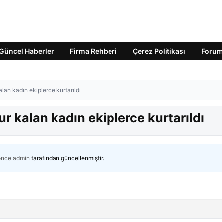
Güncel Haberler
Firma Rehberi
Çerez Politikası
Foru
lan kadın ekiplerce kurtarıldı
r kalan kadın ekiplerce kurtarıldı
 önce
admin
tarafından güncellenmiştir.