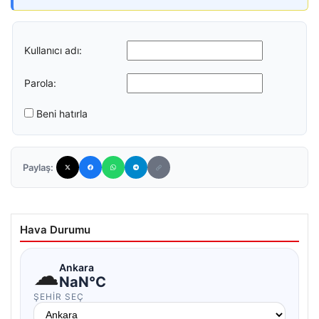
Kullanıcı adı:
Parola:
Beni hatırla
Paylaş:
Hava Durumu
☁
Ankara
NaN°C
ŞEHIR SEÇ