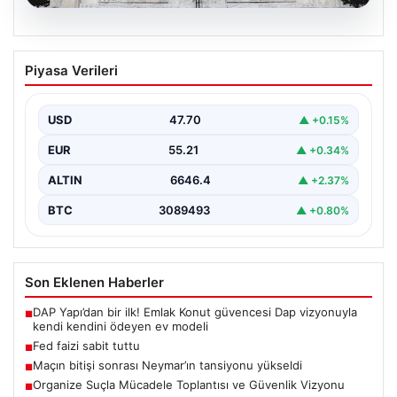
06.08.2026
Fed faizi sabit tuttu
Piyasa Verileri
USD
47.70
▲ +0.15%
EUR
55.21
▲ +0.34%
ALTIN
6646.4
▲ +2.37%
BTC
3089493
▲ +0.80%
Son Eklenen Haberler
DAP Yapı’dan bir ilk! Emlak Konut güvencesi Dap vizyonuyla
■
kendi kendini ödeyen ev modeli
Fed faizi sabit tuttu
■
Maçın bitişi sonrası Neymar’ın tansiyonu yükseldi
■
Organize Suçla Mücadele Toplantısı ve Güvenlik Vizyonu
■