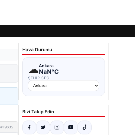
m
Hava Durumu
☁
Ankara
NaN°C
ŞEHIR SEÇ
Bizi Takip Edin
#19632