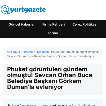
Güncel Haberler
Firma Rehberi
Çerez Politikası
Forum
Ana sayfa
›
Forumlar
›
Magazin
›
Phuket görüntüleri gündem olmuştu!
Sevcan Orhan Buca Belediye Başkanı Görkem Duman’la evleniyor
Phuket görüntüleri gündem
olmuştu! Sevcan Orhan Buca
Belediye Başkanı Görkem
Duman’la evleniyor
Bu konu 0 yanıt içerir, 1 izleyen vardır ve en son
2 ay 3 hafta önce