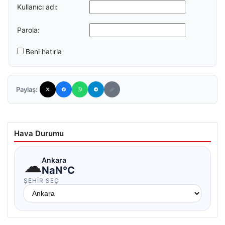
Kullanıcı adı:
Parola:
Beni hatırla
Paylaş:
Hava Durumu
☁
Ankara
NaN°C
ŞEHIR SEÇ