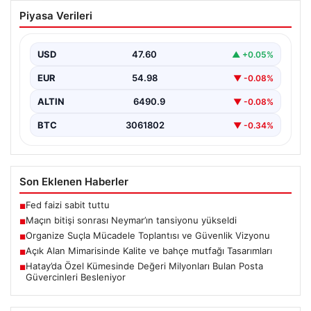
Maçın bitişi sonrası Neymar’ın
Piyasa Verileri
tansiyonu yükseldi
Karşılaşmanın bitiş düdüğünün ardından saha kenarında
gergin anlar yaşandı. Tribünlerin coşkusu ve sahadaki
USD
47.60
▲ +0.05%
yüksek…
EUR
54.98
▼ -0.08%
ALTIN
6490.9
▼ -0.08%
BTC
3061802
▼ -0.34%
Son Eklenen Haberler
Fed faizi sabit tuttu
■
Maçın bitişi sonrası Neymar’ın tansiyonu yükseldi
■
Organize Suçla Mücadele Toplantısı ve Güvenlik Vizyonu
■
Açık Alan Mimarisinde Kalite ve bahçe mutfağı Tasarımları
■
Hatay’da Özel Kümesinde Değeri Milyonları Bulan Posta
■
Güvercinleri Besleniyor