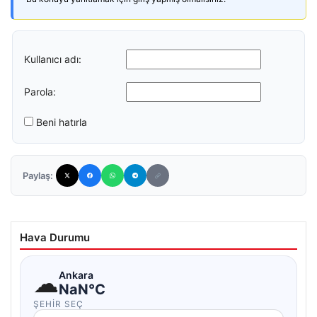
Kullanıcı adı:
Parola:
Beni hatırla
Paylaş:
Hava Durumu
☁
Ankara
NaN°C
ŞEHIR SEÇ