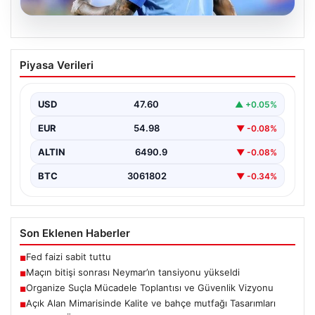
06.08.2026
Maçın bitişi sonrası Neymar’ın
Piyasa Verileri
tansiyonu yükseldi
Karşılaşmanın bitiş düdüğünün ardından saha kenarında
gergin anlar yaşandı. Tribünlerin coşkusu ve sahadaki
USD
47.60
▲ +0.05%
yüksek…
EUR
54.98
▼ -0.08%
ALTIN
6490.9
▼ -0.08%
BTC
3061802
▼ -0.34%
Son Eklenen Haberler
Fed faizi sabit tuttu
■
Maçın bitişi sonrası Neymar’ın tansiyonu yükseldi
■
Organize Suçla Mücadele Toplantısı ve Güvenlik Vizyonu
■
Açık Alan Mimarisinde Kalite ve bahçe mutfağı Tasarımları
■