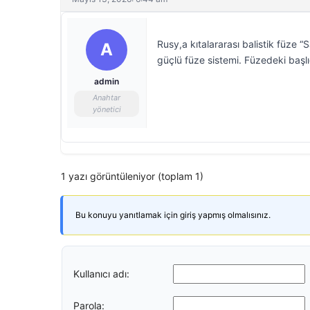
Rusy,a kıtalararası balistik füze “S
A
güçlü füze sistemi. Füzedeki başlığ
admin
Anahtar
yönetici
1 yazı görüntüleniyor (toplam 1)
Bu konuyu yanıtlamak için giriş yapmış olmalısınız.
Kullanıcı adı:
Parola: