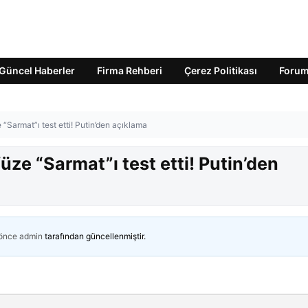
Güncel Haberler
Firma Rehberi
Çerez Politikası
Foru
e “Sarmat”ı test etti! Putin’den açıklama
füze “Sarmat”ı test etti! Putin’den
 önce
admin
tarafından güncellenmiştir.