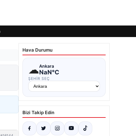
m
Hava Durumu
☁
Ankara
NaN°C
ŞEHIR SEÇ
Bizi Takip Edin
#16144