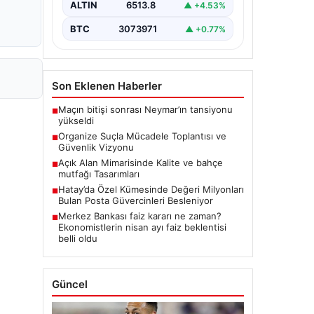
ALTIN
6513.8
▲ +4.53%
BTC
3073971
▲ +0.77%
Son Eklenen Haberler
Maçın bitişi sonrası Neymar’ın tansiyonu
■
yükseldi
Organize Suçla Mücadele Toplantısı ve
■
Güvenlik Vizyonu
Açık Alan Mimarisinde Kalite ve bahçe
■
mutfağı Tasarımları
Hatay’da Özel Kümesinde Değeri Milyonları
■
Bulan Posta Güvercinleri Besleniyor
Merkez Bankası faiz kararı ne zaman?
■
Ekonomistlerin nisan ayı faiz beklentisi
belli oldu
Güncel