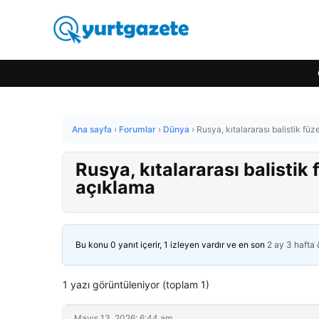
Ana sayfa
›
Forumlar
›
Dünya
›
Rusya, kıtalararası balistik füz
Rusya, kıtalararası balistik 
açıklama
Bu konu 0 yanıt içerir, 1 izleyen vardır ve en son
2 ay 3 hafta
1 yazı görüntüleniyor (toplam 1)
Mayıs 13, 2026: 6:44 am