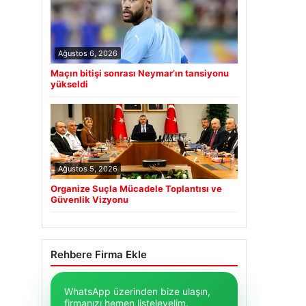
Ağustos 6, 2026
Maçın bitişi sonrası Neymar’ın tansiyonu
yükseldi
Ağustos 5, 2026
Organize Suçla Mücadele Toplantısı ve
Güvenlik Vizyonu
Rehbere Firma Ekle
WhatsApp üzerinden bize ulaşın,
firmanızı hemen listeleyelim.