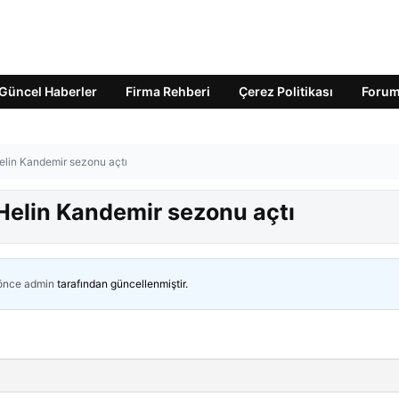
Güncel Haberler
Firma Rehberi
Çerez Politikası
Foru
Helin Kandemir sezonu açtı
 Helin Kandemir sezonu açtı
 önce
admin
tarafından güncellenmiştir.