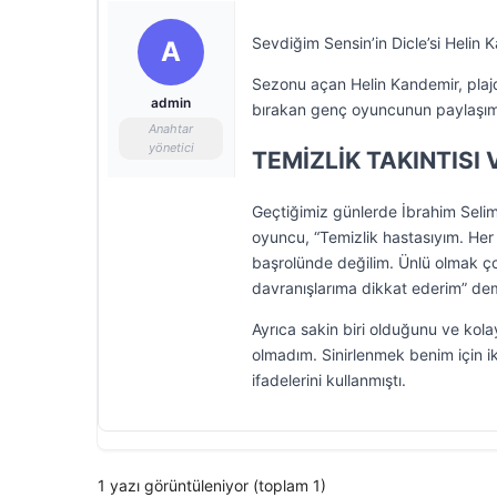
Sevdiğim Sensin’in Dicle’si Helin
A
Sezonu açan Helin Kandemir, plajd
admin
bırakan genç oyuncunun paylaşım
Anahtar
yönetici
TEMİZLİK TAKINTISI 
Geçtiğimiz günlerde İbrahim Selim
oyuncu, “Temizlik hastasıyım. Her ş
başrolünde değilim. Ünlü olmak çok
davranışlarıma dikkat ederim” dem
Ayrıca sakin biri olduğunu ve kola
olmadım. Sinirlenmek benim için i
ifadelerini kullanmıştı.
1 yazı görüntüleniyor (toplam 1)