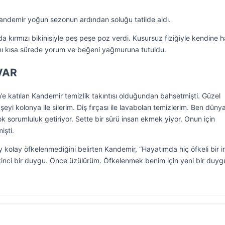
 Kandemir yoğun sezonun ardından soluğu tatilde aldı.
a kırmızı bikinisiyle peş peşe poz verdi. Kusursuz fiziğiyle kendine 
ı kısa sürede yorum ve beğeni yağmuruna tutuldu.
VAR
’e katılan Kandemir temizlik takıntısı olduğundan bahsetmişti. Güzel
eyi kolonya ile silerim. Diş fırçası ile lavaboları temizlerim. Ben düny
 sorumluluk getiriyor. Sette bir sürü insan ekmek yiyor. Onun için
işti.
y kolay öfkelenmediğini belirten Kandemir, “Hayatımda hiç öfkeli bir 
kinci bir duygu. Önce üzülürüm. Öfkelenmek benim için yeni bir duyg