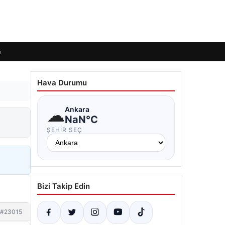
m
Hava Durumu
☁
Ankara
NaN°C
ŞEHIR SEÇ
Bizi Takip Edin
#23015