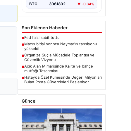
BTC
3061802
▼ -0.34%
Son Eklenen Haberler
Fed faizi sabit tuttu
■
Maçın bitişi sonrası Neymar’ın tansiyonu
■
yükseldi
Organize Suçla Mücadele Toplantısı ve
■
Güvenlik Vizyonu
Açık Alan Mimarisinde Kalite ve bahçe
■
mutfağı Tasarımları
Hatay’da Özel Kümesinde Değeri Milyonları
■
Bulan Posta Güvercinleri Besleniyor
Güncel