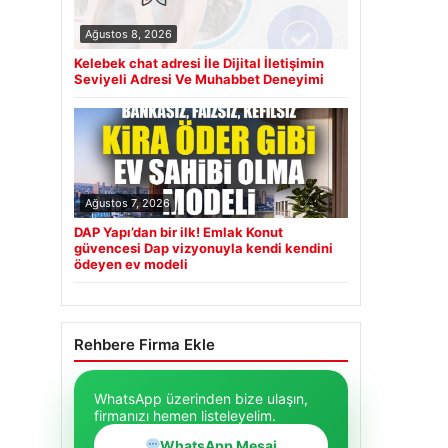
Ağustos 8, 2026
Kelebek chat adresi İle Dijital İletişimin
Seviyeli Adresi Ve Muhabbet Deneyimi
Ağustos 7, 2026
DAP Yapı’dan bir ilk! Emlak Konut
güvencesi Dap vizyonuyla kendi kendini
ödeyen ev modeli
Rehbere Firma Ekle
WhatsApp üzerinden bize ulaşın,
firmanızı hemen listeleyelim.
WhatsApp Mesaj