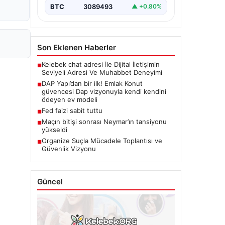
BTC
3089493
▲ +0.80%
Son Eklenen Haberler
Kelebek chat adresi İle Dijital İletişimin
■
Seviyeli Adresi Ve Muhabbet Deneyimi
DAP Yapı’dan bir ilk! Emlak Konut
■
güvencesi Dap vizyonuyla kendi kendini
ödeyen ev modeli
Fed faizi sabit tuttu
■
Maçın bitişi sonrası Neymar’ın tansiyonu
■
yükseldi
Organize Suçla Mücadele Toplantısı ve
■
Güvenlik Vizyonu
Güncel