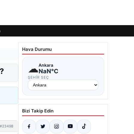
m
Hava Durumu
☁
Ankara
ı?
NaN°C
ŞEHIR SEÇ
Bizi Takip Edin
#23498