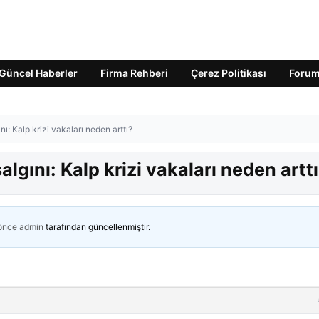
Güncel Haberler
Firma Rehberi
Çerez Politikası
Foru
: Kalp krizi vakaları neden arttı?
ını: Kalp krizi vakaları neden artt
 önce
admin
tarafından güncellenmiştir.