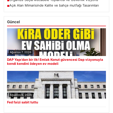
■
Açık Alan Mimarisinde Kalite ve bahçe mutfağı Tasarımları
■
Güncel
Ağustos 7, 2026
DAP Yapı’dan bir ilk! Emlak Konut güvencesi Dap vizyonuyla
kendi kendini ödeyen ev modeli
Ağustos 6, 2026
Fed faizi sabit tuttu