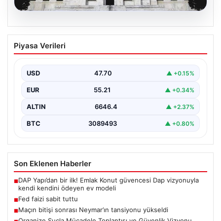
06.08.2026
Fed faizi sabit tuttu
Piyasa Verileri
USD
47.70
▲ +0.15%
EUR
55.21
▲ +0.34%
ALTIN
6646.4
▲ +2.37%
BTC
3089493
▲ +0.80%
Son Eklenen Haberler
DAP Yapı’dan bir ilk! Emlak Konut güvencesi Dap vizyonuyla
■
kendi kendini ödeyen ev modeli
Fed faizi sabit tuttu
■
Maçın bitişi sonrası Neymar’ın tansiyonu yükseldi
■
Organize Suçla Mücadele Toplantısı ve Güvenlik Vizyonu