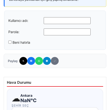
Kullanıcı adı:
Parola:
Beni hatırla
Paylaş:
Hava Durumu
☁
Ankara
NaN°C
ŞEHIR SEÇ