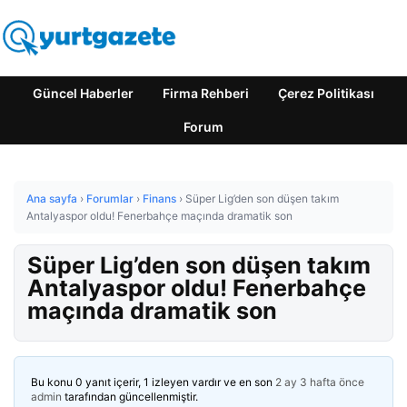
Güncel Haberler
Firma Rehberi
Çerez Politikası
Forum
Ana sayfa
›
Forumlar
›
Finans
›
Süper Lig’den son düşen takım
Antalyaspor oldu! Fenerbahçe maçında dramatik son
Süper Lig’den son düşen takım
Antalyaspor oldu! Fenerbahçe
maçında dramatik son
Bu konu 0 yanıt içerir, 1 izleyen vardır ve en son
2 ay 3 hafta önce
admin
tarafından güncellenmiştir.