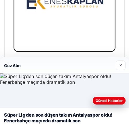
Enes Kaplan Avukatlık Bürosu
×
Göz Atın
Nisan 28, 2026
Web sitemizi nasıl kullandığınızı daha iyi anlayabilmek,
Güncel Haberler
deneyiminizi kişiselleştirmek ve geliştirmek amacıyla çerezler
kullanıyoruz.
Çerez Politikamız
Süper Lig’den son düşen takım Antalyaspor oldu!
© 2026 Yurt Gazete
Fenerbahçe maçında dramatik son
Reddet
Kabul Et
lemagrup.com.tr