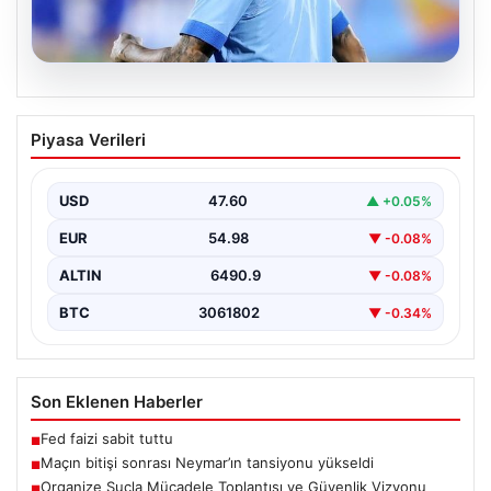
06.08.2026
Maçın bitişi sonrası Neymar’ın
Piyasa Verileri
tansiyonu yükseldi
Karşılaşmanın bitiş düdüğünün ardından saha kenarında
gergin anlar yaşandı. Tribünlerin coşkusu ve sahadaki
USD
47.60
▲ +0.05%
yüksek…
EUR
54.98
▼ -0.08%
ALTIN
6490.9
▼ -0.08%
BTC
3061802
▼ -0.34%
Son Eklenen Haberler
Fed faizi sabit tuttu
■
Maçın bitişi sonrası Neymar’ın tansiyonu yükseldi
■
Organize Suçla Mücadele Toplantısı ve Güvenlik Vizyonu
■