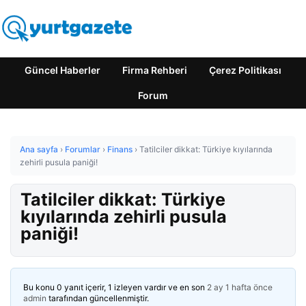
Güncel Haberler
Firma Rehberi
Çerez Politikası
Forum
Ana sayfa
›
Forumlar
›
Finans
›
Tatilciler dikkat: Türkiye kıyılarında
zehirli pusula paniği!
Tatilciler dikkat: Türkiye
kıyılarında zehirli pusula
paniği!
Bu konu 0 yanıt içerir, 1 izleyen vardır ve en son
2 ay 1 hafta önce
admin
tarafından güncellenmiştir.