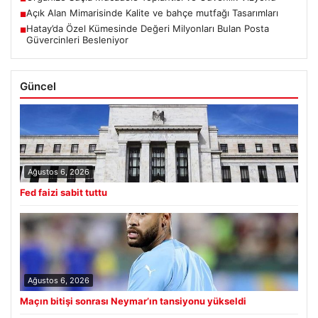
Açık Alan Mimarisinde Kalite ve bahçe mutfağı Tasarımları
■
Hatay’da Özel Kümesinde Değeri Milyonları Bulan Posta
■
Güvercinleri Besleniyor
Güncel
Ağustos 6, 2026
Fed faizi sabit tuttu
Ağustos 6, 2026
Maçın bitişi sonrası Neymar’ın tansiyonu yükseldi