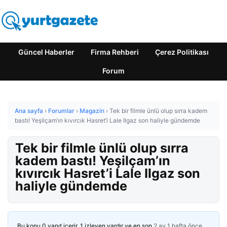
Güncel Haberler
Firma Rehberi
Çerez Politikası
Forum
Ana sayfa
›
Forumlar
›
Magazin
›
Tek bir filmle ünlü olup sırra kadem
bastı! Yeşilçam’ın kıvırcık Hasret’i Lale Ilgaz son haliyle gündemde
Tek bir filmle ünlü olup sırra
kadem bastı! Yeşilçam’ın
kıvırcık Hasret’i Lale Ilgaz son
haliyle gündemde
Bu konu 0 yanıt içerir, 1 izleyen vardır ve en son
2 ay 1 hafta önce