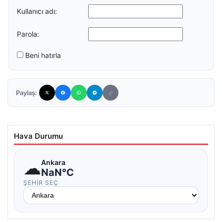
Kullanıcı adı:
Parola:
Beni hatırla
Paylaş:
Hava Durumu
☁
Ankara
NaN°C
ŞEHIR SEÇ