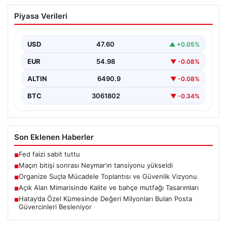
Maçın bitişi sonrası Neymar’ın
Piyasa Verileri
tansiyonu yükseldi
Karşılaşmanın bitiş düdüğünün ardından saha kenarında
gergin anlar yaşandı. Tribünlerin coşkusu ve sahadaki
USD
47.60
▲ +0.05%
yüksek…
EUR
54.98
▼ -0.08%
ALTIN
6490.9
▼ -0.08%
BTC
3061802
▼ -0.34%
Son Eklenen Haberler
Fed faizi sabit tuttu
■
Maçın bitişi sonrası Neymar’ın tansiyonu yükseldi
■
Organize Suçla Mücadele Toplantısı ve Güvenlik Vizyonu
■
Açık Alan Mimarisinde Kalite ve bahçe mutfağı Tasarımları
■
Hatay’da Özel Kümesinde Değeri Milyonları Bulan Posta
■
Güvercinleri Besleniyor