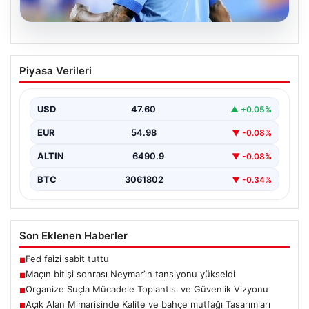
06.08.2026
Maçın bitişi sonrası Neymar’ın
Piyasa Verileri
tansiyonu yükseldi
Karşılaşmanın bitiş düdüğünün ardından saha kenarında
gergin anlar yaşandı. Tribünlerin coşkusu ve sahadaki
USD
47.60
▲ +0.05%
yüksek…
EUR
54.98
▼ -0.08%
ALTIN
6490.9
▼ -0.08%
BTC
3061802
▼ -0.34%
Son Eklenen Haberler
Fed faizi sabit tuttu
■
Maçın bitişi sonrası Neymar’ın tansiyonu yükseldi
■
Organize Suçla Mücadele Toplantısı ve Güvenlik Vizyonu
■
Açık Alan Mimarisinde Kalite ve bahçe mutfağı Tasarımları
■