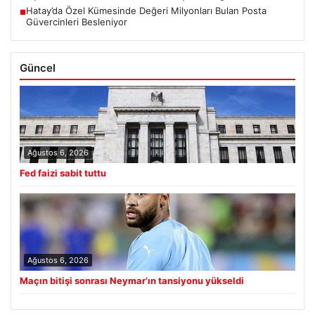
Hatay’da Özel Kümesinde Değeri Milyonları Bulan Posta
■
Güvercinleri Besleniyor
Güncel
Ağustos 6, 2026
Fed faizi sabit tuttu
Ağustos 6, 2026
Maçın bitişi sonrası Neymar’ın tansiyonu yükseldi