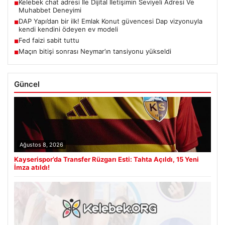
Kelebek chat adresi İle Dijital İletişimin Seviyeli Adresi Ve
■
Muhabbet Deneyimi
DAP Yapı’dan bir ilk! Emlak Konut güvencesi Dap vizyonuyla
■
kendi kendini ödeyen ev modeli
Fed faizi sabit tuttu
■
Maçın bitişi sonrası Neymar’ın tansiyonu yükseldi
■
Güncel
Ağustos 8, 2026
Kayserispor’da Transfer Rüzgarı Esti: Tahta Açıldı, 15 Yeni
İmza atıldı!