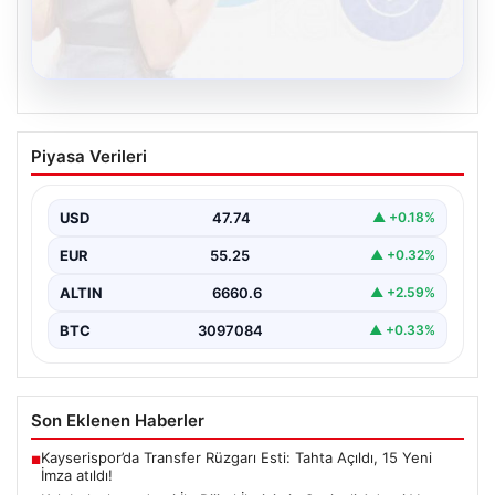
08.08.2026
Kelebek chat adresi İle Dijital İletişimin
Piyasa Verileri
Seviyeli Adresi Ve Muhabbet Deneyimi
Sanal dünyasında insanların güvenli bir şekilde irtibat
kurması ciddi bir hassasiyet barındırmaktadır. Güncel
USD
47.74
▲ +0.18%
olarak…
EUR
55.25
▲ +0.32%
ALTIN
6660.6
▲ +2.59%
BTC
3097084
▲ +0.33%
Son Eklenen Haberler
Kayserispor’da Transfer Rüzgarı Esti: Tahta Açıldı, 15 Yeni
■
İmza atıldı!