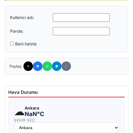
Kullanıcı adı:
Parola:
Beni hatırla
Paylaş:
Hava Durumu
☁
Ankara
NaN°C
ŞEHIR SEÇ