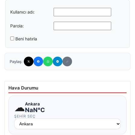
Kullanıcı adı:
Parola:
Beni hatırla
Paylaş:
Hava Durumu
☁
Ankara
NaN°C
ŞEHIR SEÇ