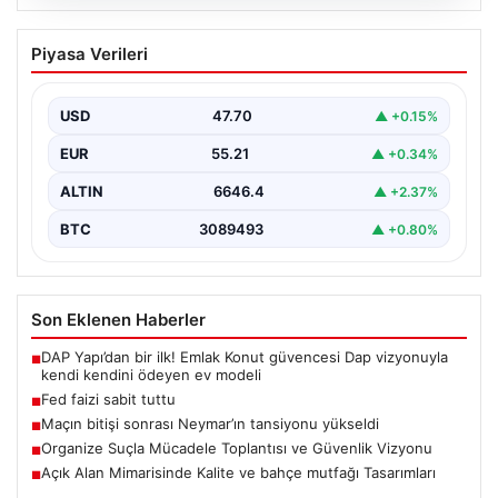
06.08.2026
Fed faizi sabit tuttu
Piyasa Verileri
USD
47.70
▲ +0.15%
EUR
55.21
▲ +0.34%
ALTIN
6646.4
▲ +2.37%
BTC
3089493
▲ +0.80%
Son Eklenen Haberler
DAP Yapı’dan bir ilk! Emlak Konut güvencesi Dap vizyonuyla
■
kendi kendini ödeyen ev modeli
Fed faizi sabit tuttu
■
Maçın bitişi sonrası Neymar’ın tansiyonu yükseldi
■
Organize Suçla Mücadele Toplantısı ve Güvenlik Vizyonu
■
Açık Alan Mimarisinde Kalite ve bahçe mutfağı Tasarımları
■