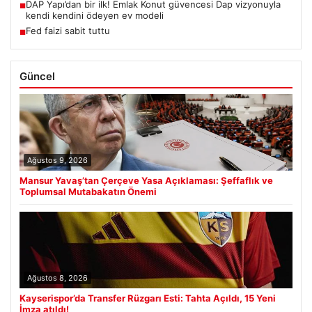
DAP Yapı’dan bir ilk! Emlak Konut güvencesi Dap vizyonuyla
■
kendi kendini ödeyen ev modeli
Fed faizi sabit tuttu
■
Güncel
Ağustos 9, 2026
Mansur Yavaş’tan Çerçeve Yasa Açıklaması: Şeffaflık ve
Toplumsal Mutabakatın Önemi
Ağustos 8, 2026
Kayserispor’da Transfer Rüzgarı Esti: Tahta Açıldı, 15 Yeni
İmza atıldı!