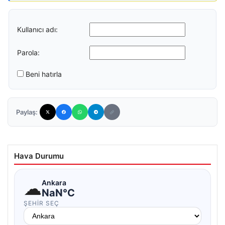
Kullanıcı adı:
Parola:
Beni hatırla
Paylaş:
Hava Durumu
☁
Ankara
NaN°C
ŞEHIR SEÇ