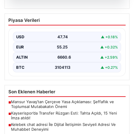
08.08.2026
Kayserispor’da Transfer Rüzgarı Esti:
Piyasa Verileri
Tahta Açıldı, 15 Yeni İmza atıldı!
Türkiye'nin köklü kulüplerinden Kayserispor, transfer
sezonunda büyük bir adım atarak resmi olarak transfer
USD
47.74
▲ +0.18%
engelini…
EUR
55.25
▲ +0.32%
ALTIN
6660.6
▲ +2.59%
BTC
3104113
▲ +0.27%
Son Eklenen Haberler
Mansur Yavaş’tan Çerçeve Yasa Açıklaması: Şeffaflık ve
■
Toplumsal Mutabakatın Önemi
Kayserispor’da Transfer Rüzgarı Esti: Tahta Açıldı, 15 Yeni
■
İmza atıldı!
Kelebek chat adresi İle Dijital İletişimin Seviyeli Adresi Ve
■
Muhabbet Deneyimi