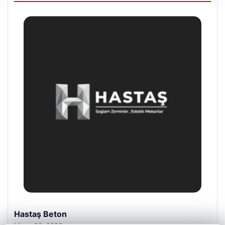
Enes Kaplan Avukatlık Bürosu