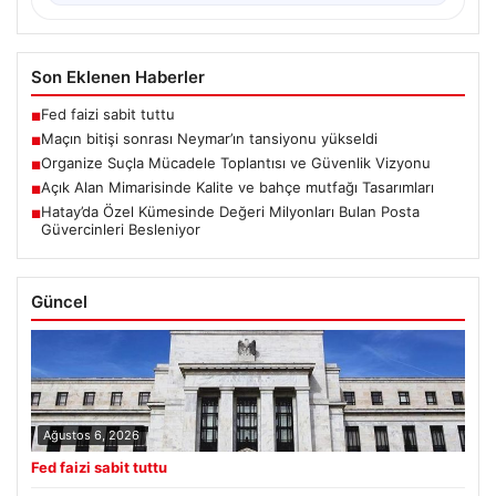
Son Eklenen Haberler
Fed faizi sabit tuttu
■
Maçın bitişi sonrası Neymar’ın tansiyonu yükseldi
■
Organize Suçla Mücadele Toplantısı ve Güvenlik Vizyonu
■
Açık Alan Mimarisinde Kalite ve bahçe mutfağı Tasarımları
■
Hatay’da Özel Kümesinde Değeri Milyonları Bulan Posta
■
Güvercinleri Besleniyor
Güncel
Ağustos 6, 2026
Fed faizi sabit tuttu