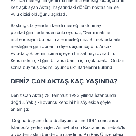
Aslında mesleğinin gemi makine mühendisliği olduğunu ilk
kez açıklayan Aktaş, hayatındaki dönüm noktasının ise
Avlu dizisi olduğunu açıkladı.
Başlangıçta yeniden kendi mesleğine dönmeyi
planladığını ifade eden ünlü oyuncu, “Gemi makine
mühendisiyim bu bizim aile mesleğimiz. Bir noktada aile
mesleğime geri dönerim diye düşünmüştüm. Ancak
Avlu’da çok benim içime işleyen bir sahneyi oynadım.
Kendimden çıktığım bir andı benim için çok özeldi. Ondan
sonra buymuş dedim, oyunculuk” ifadelerini kullandı.
DENİZ CAN AKTAŞ KAÇ YAŞINDA?
Deniz Can Aktaş 28 Temmuz 1993 yılında İstanbul’da
doğdu. Yakışıklı oyuncu kendini bir söyleşide şöyle
anlamıştı:
“Doğma büyüme İstanbulluyum, ailem 1964 senesinde
İstanbul’a yerleşmişler. Anne-babam Kastamonu İnebolu’lu
o yüzden aslen bende oralı sayılırım. Piri Reis Üniversitesi