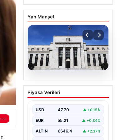
Yan Manşet
06.08.2026
Fed faizi sabit tuttu
Piyasa Verileri
USD
47.70
▲ +0.15%
rest
EUR
55.21
▲ +0.34%
ALTIN
6646.4
▲ +2.37%
ın