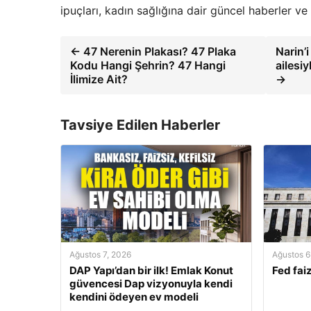
ipuçları, kadın sağlığına dair güncel haberler 
← 47 Nerenin Plakası? 47 Plaka
Narin’
Kodu Hangi Şehrin? 47 Hangi
ailesiy
İlimize Ait?
→
Tavsiye Edilen Haberler
Ağustos 7, 2026
Ağustos 6
DAP Yapı’dan bir ilk! Emlak Konut
Fed faiz
güvencesi Dap vizyonuyla kendi
kendini ödeyen ev modeli