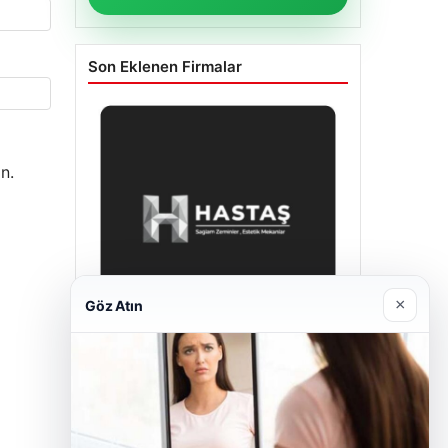
Son Eklenen Firmalar
n.
×
Göz Atın
Enes Kaplan Avukatlık Bürosu
Nisan 28, 2026