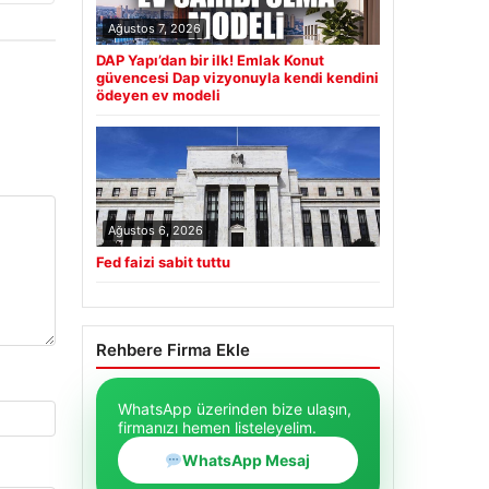
Ağustos 7, 2026
DAP Yapı’dan bir ilk! Emlak Konut
güvencesi Dap vizyonuyla kendi kendini
ödeyen ev modeli
Ağustos 6, 2026
Fed faizi sabit tuttu
Rehbere Firma Ekle
WhatsApp üzerinden bize ulaşın,
firmanızı hemen listeleyelim.
WhatsApp Mesaj