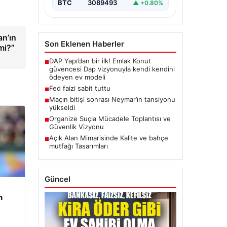
BTC
3089493
▲ +0.80%
an’ın
Son Eklenen Haberler
mi?”
DAP Yapı’dan bir ilk! Emlak Konut
■
güvencesi Dap vizyonuyla kendi kendini
ödeyen ev modeli
Fed faizi sabit tuttu
■
Maçın bitişi sonrası Neymar’ın tansiyonu
■
yükseldi
Organize Suçla Mücadele Toplantısı ve
■
Güvenlik Vizyonu
Açık Alan Mimarisinde Kalite ve bahçe
■
mutfağı Tasarımları
Güncel
n