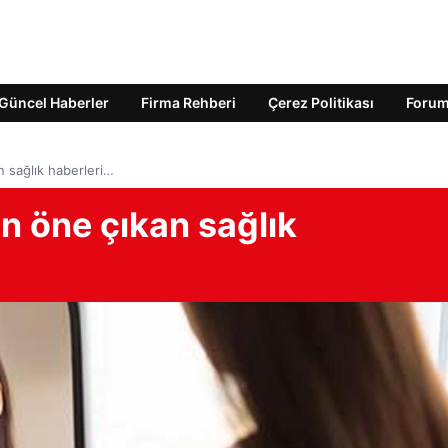
Güncel Haberler
Firma Rehberi
Çerez Politikası
Foru
 sağlık haberleri…
 öne çıkan sağlık