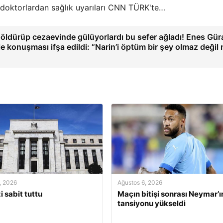
ve doktorlardan sağlık uyarıları CNN TÜRK'te…
i öldürüp cezaevinde gülüyorlardı bu sefer ağladı! Enes Gür
le konuşması ifşa edildi: “Narin’i öptüm bir şey olmaz değil 
, 2026
Ağustos 6, 2026
i sabit tuttu
Maçın bitişi sonrası Neymar’ı
tansiyonu yükseldi