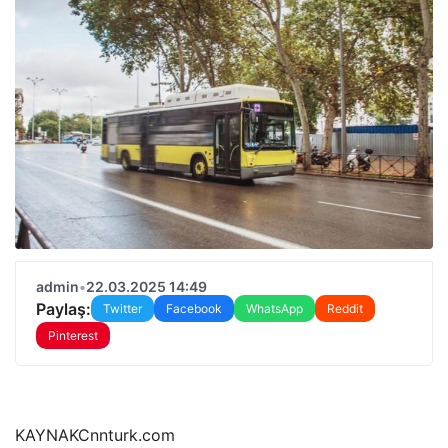
admin
•
22.03.2025 14:49
Paylaş:
Twitter
Facebook
WhatsApp
Reddit
Pinterest
KAYNAK
Cnnturk.com