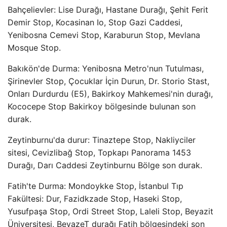
Bahçelievler: Lise Durağı, Hastane Durağı, Şehit Ferit
Demir Stop, Kocasinan Io, Stop Gazi Caddesi,
Yenibosna Cemevi Stop, Karaburun Stop, Mevlana
Mosque Stop.
Bakıkön'de Durma: Yenibosna Metro'nun Tutulması,
Şirinevler Stop, Çocuklar İçin Durun, Dr. Storio Stast,
Onları Durdurdu (E5), Bakirkoy Mahkemesi'nin durağı,
Kococepe Stop Bakirkoy bölgesinde bulunan son
durak.
Zeytinburnu'da durur: Tinaztepe Stop, Nakliyciler
sitesi, Cevizlibağ Stop, Topkapı Panorama 1453
Durağı, Darı Caddesi Zeytinburnu Bölge son durak.
Fatih'te Durma: Mondoykke Stop, İstanbul Tıp
Fakültesi: Dur, Fazidkzade Stop, Haseki Stop,
Yusufpaşa Stop, Ordi Street Stop, Laleli Stop, Beyazit
Üniversitesi, BeyazeT durağı Fatih bölgesindeki son