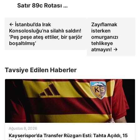
Satır 89c Rotası …
← İstanbul’da Irak
Zayıflamak
Konsolosluğu’na silahlı saldırı!
isterken
‘Peş peşe ateş ettiler, bir şarjör
omurganızı
boşaltılmış’
tehlikeye
atmayın! →
Tavsiye Edilen Haberler
Ağustos 8, 2026
Kayserispor’da Transfer Rüzgarı Esti: Tahta Açıldı, 15