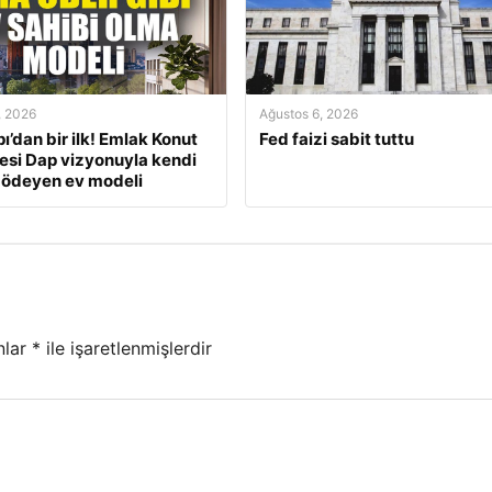
, 2026
Ağustos 6, 2026
ı’dan bir ilk! Emlak Konut
Fed faizi sabit tuttu
si Dap vizyonuyla kendi
 ödeyen ev modeli
nlar
*
ile işaretlenmişlerdir