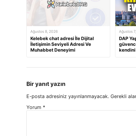
Ağustos 8, 2026
Ağustos 7
Kelebek chat adresi İle Dijital
DAP Yap
İletişimin Seviyeli Adresi Ve
güvence
Muhabbet Deneyimi
kendini
Bir yanıt yazın
E-posta adresiniz yayınlanmayacak.
Gerekli ala
Yorum
*