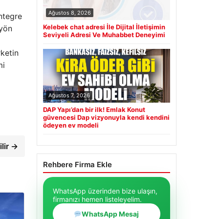
Ağustos 8, 2026
ntegre
Kelebek chat adresi İle Dijital İletişimin
 yön
Seviyeli Adresi Ve Muhabbet Deneyimi
rketin
mi
Ağustos 7, 2026
DAP Yapı’dan bir ilk! Emlak Konut
güvencesi Dap vizyonuyla kendi kendini
ödeyen ev modeli
ilir →
Rehbere Firma Ekle
WhatsApp üzerinden bize ulaşın,
firmanızı hemen listeleyelim.
WhatsApp Mesaj