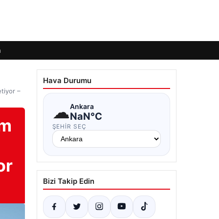
m
Hava Durumu
tiyor –
☁
Ankara
NaN°C
üm
ŞEHIR SEÇ
or
Bizi Takip Edin