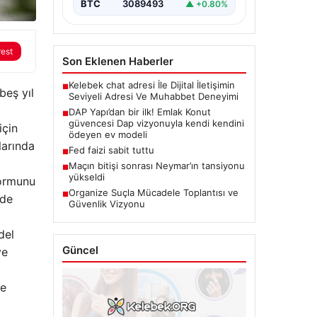
BTC
3089493
▲ +0.80%
rest
Son Eklenen Haberler
Kelebek chat adresi İle Dijital İletişimin
■
beş yıl
Seviyeli Adresi Ve Muhabbet Deneyimi
DAP Yapı’dan bir ilk! Emlak Konut
■
güvencesi Dap vizyonuyla kendi kendini
için
ödeyen ev modeli
larında
Fed faizi sabit tuttu
■
Maçın bitişi sonrası Neymar’ın tansiyonu
■
yükseldi
formunu
Organize Suçla Mücadele Toplantısı ve
■
 de
Güvenlik Vizyonu
del
Güncel
ve
re