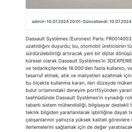
admin
•
10.07.2024 20:01
•
Güncellendi: 10.07.2024
Dassault Systèmes (Euronext Paris: FR0014003TT8
uzatıldığını duyurdu; bu, otomobil üreticisinin tüm 
sürdürülebilirliği artıracak yeni bir dijital dön
küresel olarak Dassault Systèmes'in 3DEXPERIE
ve tedarikçilerinde 18.000'den fazla kullanıcı, v
tasarruf etmek, atık ve maliyetleri azaltmak iç
bu ölçekte kullanma kararı, ileri düzeyde müke
bulut ortamındaki deneyim portföyünden yararla
taahhüdünde Dassault Systèmes'in oynadığı rolü 
tabanlı sistem mühendisliği, bilgisayar destekli t
teknik bilgiden yararlanılarak işbirliğine dayalı
çalışanlarının yalnızca yüksek kaliteli görevler
ilerlemelerini sağlamak için de değer yaratılac