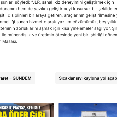
ları söyledi: “JLR, sanal ikiz deneyimini geliştirmek için
nanım hem de yazılım geliştirmeyi kusursuz bir şekilde e
itli disiplinleri bir araya getiren, araçlarının geliştirilmesine
melliği sunan hizmet olarak yazılım çözümümüz, beş yıllık
eminin zorluklarını aşmak için kısa yinelemeler sağlıyor. Şi
ık ile mühendislik ve üretimin ötesinde yeni bir işbirliği döne
r Masası.
iyaret – GÜNDEM
Sıcaklar sıvı kaybına yol açab