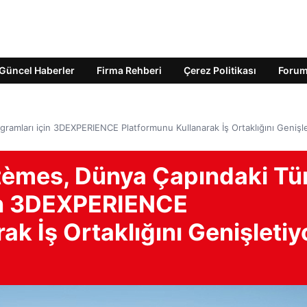
Güncel Haberler
Firma Rehberi
Çerez Politikası
Foru
amları için 3DEXPERIENCE Platformunu Kullanarak İş Ortaklığını Genişle
stèmes, Dünya Çapındaki T
çin 3DEXPERIENCE
ak İş Ortaklığını Genişletiy