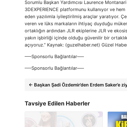
Sorumlu Başkan Yardımcısı Laurence Montanari şun
3DEXPERIENCE platformunu kullanıyor ve hem do
eden yazılımla iyileştirilmiş araçlar yaratıyor. Çeş
veren ve lüks markaların ihtiyaç duyduğu mükem
ortaklığın ardından JLR ekiplerine JLR ve ekosist
yakın işbirliği içinde olduğu güvenilir bir ortakl
açıyoruz.” Kaynak: (guzelhaber.net) Güzel Habe
—–Sponsorlu Bağlantılar—–
—–Sponsorlu Bağlantılar—–
← Başkan Şadi Özdemir’den Erdem Saker’e z
Tavsiye Edilen Haberler