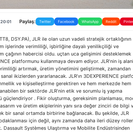
Paylaş:
 20:01
Twitter
Facebook
WhatsApp
Reddit
Pinte
, DSY.PA), JLR ile olan uzun vadeli stratejik ortaklığının 
işlerinde verimliliği, işbirliğine dayalı yenilikçiliği ve
üşüm çağının habercisi oldu. uçtan uca gelişimini desteklemek 
NCE platformunu kullanmaya devam ediyor. JLR'nin iş alan
erimliliği artırmak, üretim yönetimini geliştirmek, zamandan
in sanal ikizlerden yararlanacak. JLR'ın 3DEXPERIENCE plat
mmellik ve kişiselleştirme gerektiren ve hem merkezde hem
nabilen bir sektörde JLR'nin etik ve sorumlu iş yapma
güçlendiriyor . Fikir oluşturma, gereksinim planlaması, mo
asarım ve üretim ekiplerinin yanı sıra değer zinciri de bilgi 
 tek bir sanal ortamda birbirine bağlanacak. Bu şekilde, JLR
e odaklanması için değil, aynı zamanda daha ileri düzey rolle
ak. Dassault Systèmes Ulaştırma ve Mobilite Endüstrisinden