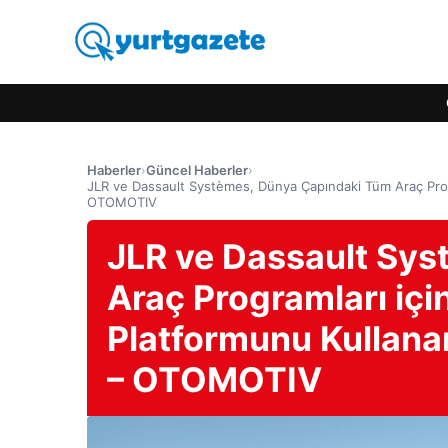
Haberler
›
Güncel Haberler
›
JLR ve Dassault Systèmes, Dünya Çapındaki Tüm Araç Progr
OTOMOTIV
JLR ve Dassault Sy
Araç Programları i
Platformunu Kullanar
– OTOMOTIV