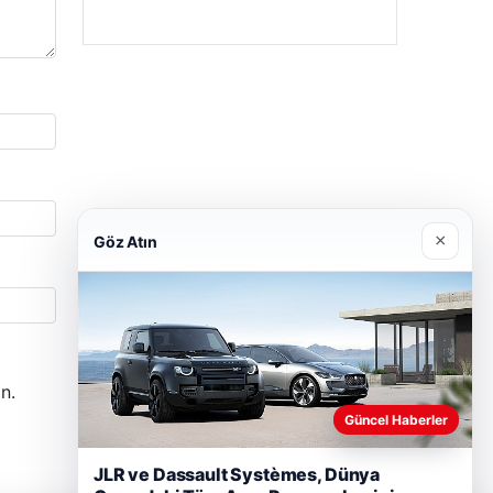
×
Göz Atın
n.
Güncel Haberler
JLR ve Dassault Systèmes, Dünya