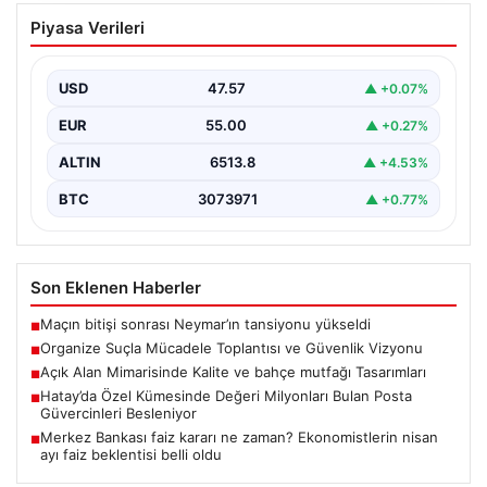
Organize Suçla Mücadele Toplantısı ve
Piyasa Verileri
Güvenlik Vizyonu
İçişleri Bakanlığı, organize suçlar ve kaçakçılıkla
mücadele alanında yeni bir dönemi başlatmak amacıyla
USD
47.57
▲ +0.07%
önemli…
EUR
55.00
▲ +0.27%
ALTIN
6513.8
▲ +4.53%
BTC
3073971
▲ +0.77%
Son Eklenen Haberler
Maçın bitişi sonrası Neymar’ın tansiyonu yükseldi
■
Organize Suçla Mücadele Toplantısı ve Güvenlik Vizyonu
■
Açık Alan Mimarisinde Kalite ve bahçe mutfağı Tasarımları
■
Hatay’da Özel Kümesinde Değeri Milyonları Bulan Posta
■
Güvercinleri Besleniyor
Merkez Bankası faiz kararı ne zaman? Ekonomistlerin nisan
■
ayı faiz beklentisi belli oldu