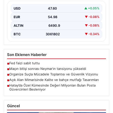
Karşılaşmanın bitiş düdüğünün ardından saha kenarında
gergin anlar yaşandı. Tribünlerin coşkusu ve sahadaki
USD
47.60
▲ +0.05%
yüksek…
EUR
54.98
▼ -0.08%
ALTIN
6490.9
▼ -0.08%
BTC
3061802
▼ -0.34%
Son Eklenen Haberler
Fed faizi sabit tuttu
■
Maçın bitişi sonrası Neymar’ın tansiyonu yükseldi
■
Organize Suçla Mücadele Toplantısı ve Güvenlik Vizyonu
■
Açık Alan Mimarisinde Kalite ve bahçe mutfağı Tasarımları
■
Hatay’da Özel Kümesinde Değeri Milyonları Bulan Posta
■
Güvercinleri Besleniyor
Güncel