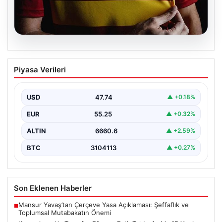
08.08.2026
Kayserispor’da Transfer Rüzgarı Esti:
Piyasa Verileri
Tahta Açıldı, 15 Yeni İmza atıldı!
Türkiye’nin köklü kulüplerinden Kayserispor, transfer
sezonunda büyük bir adım atarak resmi olarak transfer
USD
47.74
▲ +0.18%
engelini…
EUR
55.25
▲ +0.32%
ALTIN
6660.6
▲ +2.59%
BTC
3104113
▲ +0.27%
Son Eklenen Haberler
Mansur Yavaş’tan Çerçeve Yasa Açıklaması: Şeffaflık ve
■
Toplumsal Mutabakatın Önemi