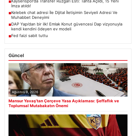
Kayserispor’da Transfer Rüzgarı Esti: Tahta Açıldı, 15 Yeni
■
İmza atıldı!
Kelebek chat adresi İle Dijital İletişimin Seviyeli Adresi Ve
■
Muhabbet Deneyimi
DAP Yapı’dan bir ilk! Emlak Konut güvencesi Dap vizyonuyla
■
kendi kendini ödeyen ev modeli
Fed faizi sabit tuttu
■
Güncel
Ağustos 9, 2026
Mansur Yavaş’tan Çerçeve Yasa Açıklaması: Şeffaflık ve
Toplumsal Mutabakatın Önemi