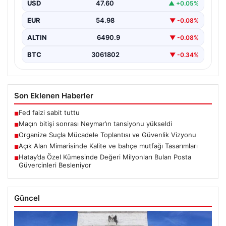
bölümlerinden biri haline gelmiştir. Doğayla…
USD
47.60
▲ +0.05%
EUR
54.98
▼ -0.08%
ALTIN
6490.9
▼ -0.08%
BTC
3061802
▼ -0.34%
Son Eklenen Haberler
Fed faizi sabit tuttu
■
Maçın bitişi sonrası Neymar’ın tansiyonu yükseldi
■
Organize Suçla Mücadele Toplantısı ve Güvenlik Vizyonu
■
Açık Alan Mimarisinde Kalite ve bahçe mutfağı Tasarımları
■
Hatay’da Özel Kümesinde Değeri Milyonları Bulan Posta
■
Güvercinleri Besleniyor
Güncel